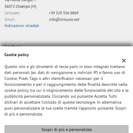
Via Monte Cengio, 7
36072 Chiampo (VI)
Cellulare:
+39 329 356 0069
Email:
info@stilauto.net
Indicazioni stradali
Dati fiscali:
STILAUTO SNC
Cookie policy
Via Monte Cengio, 7 Chiampo (VI)
P.IVA:
02492320243
Questo sito e gli strumenti di terze parti in esso integrati trattano
dati personali (es. dati di navigazione o indirizzi IP) e fanno uso di
Registro delle imprese:
VI
Cookie, Pixel, Tags o altri identificatori necessari per il
N°
32532/VI
funzionamento e per il raggiungimento delle finalità descritte nella
REA:
VI-234890
cookie policy, tra cui il miglioramento delle funzionalità del sito e la
pubblicità personalizzata. Cliccando sul pulsante Accetta Tutti
dichiari di accettare l'utilizzo di queste tecnologie. In alternativa
puoi personalizzare le tue scelte tramite l'apposito pulsante. Scopri
di più e personalizza.
Scopri di più e personalizza
Copyright © 2026 GestionaleAuto.com S.r.l., Tutti i diritti riservati -